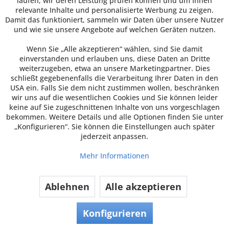
laufen, wir deren Leistung prüfen können und um Ihnen
Inhalt
875 Stück
(0,12 € * / 1 Stück)
relevante Inhalte und personalisierte Werbung zu zeigen.
Damit das funktioniert, sammeln wir Daten über unsere Nutzer
Zum Artikel
und wie sie unsere Angebote auf welchen Geräten nutzen.
Merken
Wenn Sie „Alle akzeptieren“ wählen, sind Sie damit
einverstanden und erlauben uns, diese Daten an Dritte
weiterzugeben, etwa an unsere Marketingpartner. Dies
schließt gegebenenfalls die Verarbeitung Ihrer Daten in den
USA ein. Falls Sie dem nicht zustimmen wollen, beschränken
wir uns auf die wesentlichen Cookies und Sie können leider
keine auf Sie zugeschnittenen Inhalte von uns vorgeschlagen
bekommen. Weitere Details und alle Optionen finden Sie unter
„Konfigurieren“. Sie können die Einstellungen auch später
jederzeit anpassen.
Mehr Informationen
Ablehnen
Alle akzeptieren
Heißgetränkebecher "Future
Smart", Doppelwand, 400ml
Konfigurieren
Future Smart Doppelwand Heißgetränkebecher 400
ml Eine bio-basierende Becherlösung, hergestellt aus