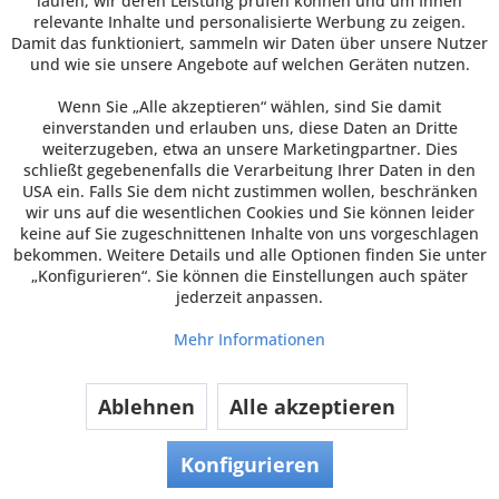
laufen, wir deren Leistung prüfen können und um Ihnen
Inhalt
250 Stück
(0,17 € * / 1 Stück)
relevante Inhalte und personalisierte Werbung zu zeigen.
Damit das funktioniert, sammeln wir Daten über unsere Nutzer
Zum Artikel
und wie sie unsere Angebote auf welchen Geräten nutzen.
Wenn Sie „Alle akzeptieren“ wählen, sind Sie damit
Bestell-Nr.: 50008655 | Hersteller-Nr.: 50008655 | VE
einverstanden und erlauben uns, diese Daten an Dritte
250 Stück
weiterzugeben, etwa an unsere Marketingpartner. Dies
schließt gegebenenfalls die Verarbeitung Ihrer Daten in den
USA ein. Falls Sie dem nicht zustimmen wollen, beschränken
wir uns auf die wesentlichen Cookies und Sie können leider
keine auf Sie zugeschnittenen Inhalte von uns vorgeschlagen
bekommen. Weitere Details und alle Optionen finden Sie unter
„Konfigurieren“. Sie können die Einstellungen auch später
jederzeit anpassen.
Mehr Informationen
Ablehnen
Alle akzeptieren
Fiber Menüschale, ungeteilt, 450
ml
Konfigurieren
Merkmale und Vorteile Für kalte, heiße und