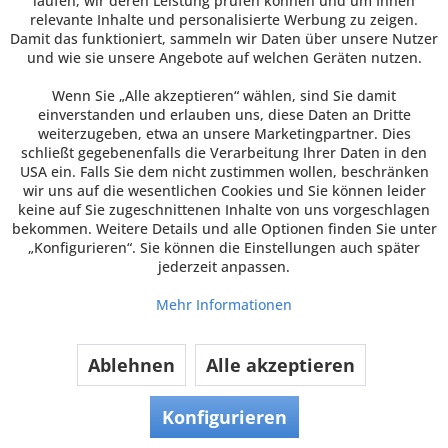
Verpackungsbecher RPET, klar,
laufen, wir deren Leistung prüfen können und um Ihnen
rund, 50ml
relevante Inhalte und personalisierte Werbung zu zeigen.
Damit das funktioniert, sammeln wir Daten über unsere Nutzer
Verpackungsbecher rund 50 ml, transparent, rPET
und wie sie unsere Angebote auf welchen Geräten nutzen.
Unsere Verpackungsbecher sind bestens geeignet z.
B. für Dips, Soßen oder aber auch als Verkostungs-
Wenn Sie „Alle akzeptieren“ wählen, sind Sie damit
oder Dessertbecher. Die passenden Deckel finden Sie
einverstanden und erlauben uns, diese Daten an Dritte
über "Zubehör".
weiterzugeben, etwa an unsere Marketingpartner. Dies
32,20 €
schließt gegebenenfalls die Verarbeitung Ihrer Daten in den
USA ein. Falls Sie dem nicht zustimmen wollen, beschränken
ab 29,99 € *
wir uns auf die wesentlichen Cookies und Sie können leider
keine auf Sie zugeschnittenen Inhalte von uns vorgeschlagen
Preis pro VE
bekommen. Weitere Details und alle Optionen finden Sie unter
„Konfigurieren“. Sie können die Einstellungen auch später
Inhalt
1000 Stück
(0,03 € * / 1 Stück)
jederzeit anpassen.
Zum Artikel
Mehr Informationen
Bestell-Nr.: 100-50RPET | Hersteller-Nr.: 50000245 |
VE 1000 Stück
Ablehnen
Alle akzeptieren
Konfigurieren