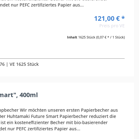
et nur PEFC zertiﬁziertes Papier aus...
121,00 € *
Preis pro VE
Inhalt
1625 Stück
(0,07 € * / 1 Stück)
876 | VE 1625 Stück
mart", 400ml
ppbecher Wir möchten unseren ersten Papierbecher aus
er Huhtamaki Future Smart Papierbecher reduziert die
st ein kosteneﬃzienter Becher mit bio-basierender
t nur PEFC zertiﬁziertes Papier aus...