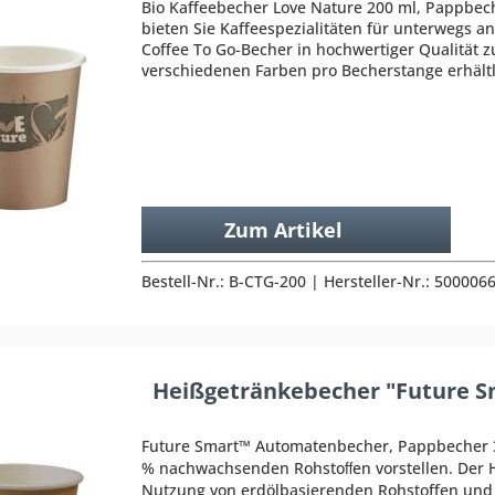
Bio Kaffeebecher Love Nature 200 ml, Pappbec
bieten Sie Kaffeespezialitäten für unterwegs a
Coffee To Go-Becher in hochwertiger Qualität z
verschiedenen Farben pro Becherstange erhältlic
Zum Artikel
Bestell-Nr.: B-CTG-200 | Hersteller-Nr.: 500006
Heißgetränkebecher "Future S
Future Smart™ Automatenbecher, Pappbecher 3
% nachwachsenden Rohstoﬀen vorstellen. Der 
Nutzung von erdölbasierenden Rohstoffen und i