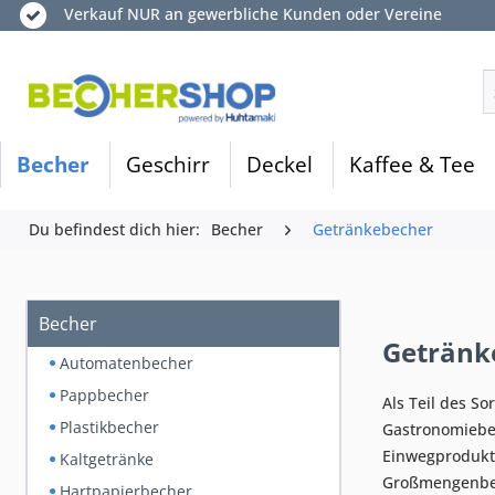
Verkauf NUR an gewerbliche Kunden oder Vereine
Becher
Geschirr
Deckel
Kaffee & Tee
Du befindest dich hier:
Becher
Getränkebecher
Becher
Getränke
Automatenbecher
Pappbecher
Als Teil des S
Plastikbecher
Gastronomiebet
Einwegprodukte
Kaltgetränke
Großmengenbes
Hartpapierbecher