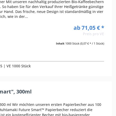
her Mit unseren nachhaltig produzierten Bio-Kaffeebechern
n. So haben Sie für den Verkauf Ihrer Heißgetränke günstige
ur Hand. Das frische, neue Design ist standardmäßig in vier
h, wie in der...
ab 71,05 € *
Preis pro VE
Inhalt
1000 Stück
(0,07 € * / 1 Stück)
65 | VE 1000 Stück
mart", 300ml
00 ml Wir möchten unseren ersten Papierbecher aus 100
Huhtamaki Future Smart™ Papierbecher reduziert die
st ein kosteneﬃzienter Becher mit bio-basierender