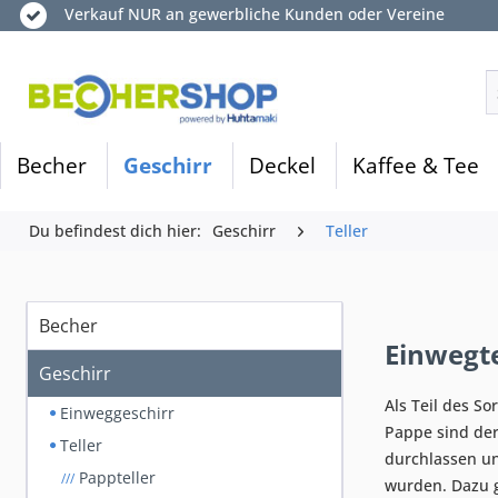
Verkauf NUR an gewerbliche Kunden oder Vereine
Becher
Geschirr
Deckel
Kaffee & Tee
Du befindest dich hier:
Geschirr
Teller
Becher
Einwegte
Geschirr
Als Teil des S
Einweggeschirr
Pappe sind der
Teller
durchlassen un
Pappteller
///
wurden. Dazu 