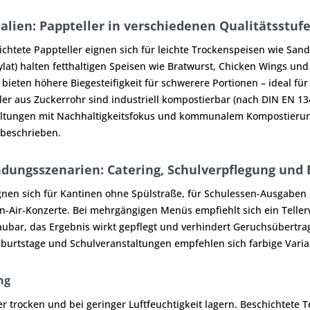
alien: Pappteller in verschiedenen Qualitätsstuf
chtete Pappteller eignen sich für leichte Trockenspeisen wie San
ylat) halten fetthaltigen Speisen wie Bratwurst, Chicken Wings und 
) bieten höhere Biegesteifigkeit für schwerere Portionen – ideal f
ller aus Zuckerrohr sind industriell kompostierbar (nach DIN EN 13
ltungen mit Nachhaltigkeitsfokus und kommunalem Kompostierung
 beschrieben.
ungsszenarien: Catering, Schulverpflegung und 
nen sich für Kantinen ohne Spülstraße, für Schulessen-Ausgaben im
-Air-Konzerte. Bei mehrgängigen Menüs empfiehlt sich ein Teller
ubar, das Ergebnis wirkt gepflegt und verhindert Geruchsübertra
burtstage und Schulveranstaltungen empfehlen sich farbige Varian
ng
er trocken und bei geringer Luftfeuchtigkeit lagern. Beschichtete 