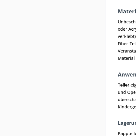
Materi
Unbeschi
oder Acr
verklebt
Fiber-Te
Veransta
Material
Anwend
Teller
eig
und Open
überscha
Kinderge
Lageru
Papptell