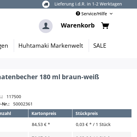
Lieferung i.d.R. in 1-2 Werktagen
Service/Hilfe
Warenkorb
gen
Huhtamaki Markenwelt
SALE
atenbecher 180 ml braun-weiß
.:
117500
-Nr.:
50002361
nzahl
Kartonpreis
Stückpreis
84,53 € *
0,03 € * / 1 Stück