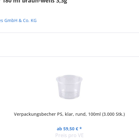
 180 ml braun-weiß 3,3g"
les GmbH & Co. KG
Verpackungsbecher PS, klar, rund, 100ml (3.000 Stk.)
ab 59,50 € *
Preis pro VE