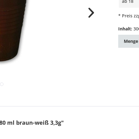
ab
18
* Preis z
Inhalt:
30
Menge
0 ml braun-weiß 3,3g"