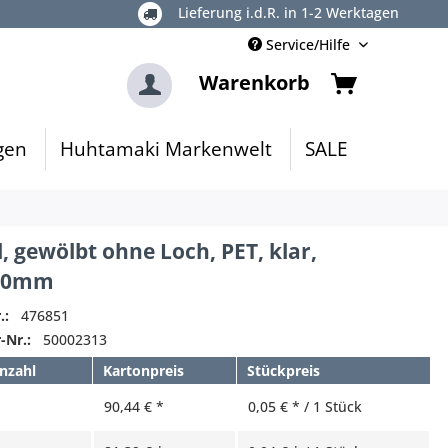
Lieferung i.d.R. in 1-2 Werktagen
Service/Hilfe
Warenkorb
gen
Huhtamaki Markenwelt
SALE
, gewölbt ohne Loch, PET, klar,
5,0mm
.:
476851
-Nr.:
50002313
nzahl
Kartonpreis
Stückpreis
90,44 € *
0,05 € * / 1 Stück