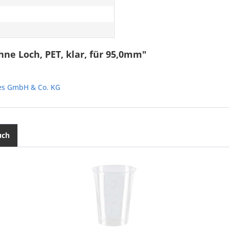
ne Loch, PET, klar, für 95,0mm"
les GmbH & Co. KG
uch