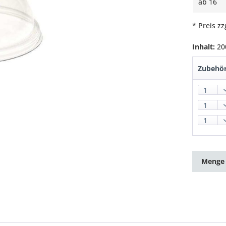
ab
16
* Preis z
Inhalt:
20
Zubehör
Menge