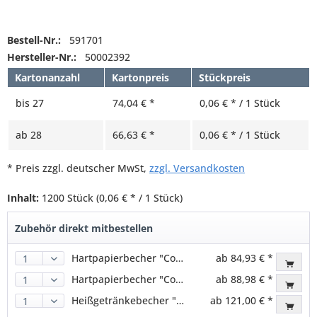
Bestell-Nr.:
591701
Hersteller-Nr.:
50002392
Kartonanzahl
Kartonpreis
Stückpreis
bis
27
74,04 € *
0,06 € * / 1 Stück
ab
28
66,63 € *
0,06 € * / 1 Stück
* Preis zzgl. deutscher MwSt,
zzgl. Versandkosten
Inhalt:
1200 Stück
(0,06 € * / 1 Stück)
Zubehör direkt mitbestellen
Hartpapierbecher "Coffee to go" für Heißgetränke, 350ml (1000 Stk.)
ab 84,93 € *
Hartpapierbecher "Coffee to go" für Heißgetränke, 400ml
ab 88,98 € *
Heißgetränkebecher "Love Nature", mit Biobeschichtung, 300ml
ab 121,00 € *