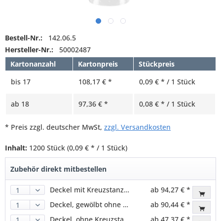
Bestell-Nr.:
142.06.5
Hersteller-Nr.:
50002487
Kartonanzahl
Kartonpreis
Stückpreis
bis
17
108,17 € *
0,09 € * / 1 Stück
ab
18
97,36 € *
0,08 € * / 1 Stück
* Preis zzgl. deutscher MwSt,
zzgl. Versandkosten
Inhalt:
1200 Stück
(0,09 € * / 1 Stück)
Zubehör direkt mitbestellen
Deckel mit Kreuzstanzung, PET, transparent, für 95,0mm
ab 94,27 € *
Deckel, gewölbt ohne Loch, PET, klar, für 95,0mm
ab 90,44 € *
Deckel, ohne Kreuzstanzung, PET, klar, für 95,0mm
ab 47,37 € *