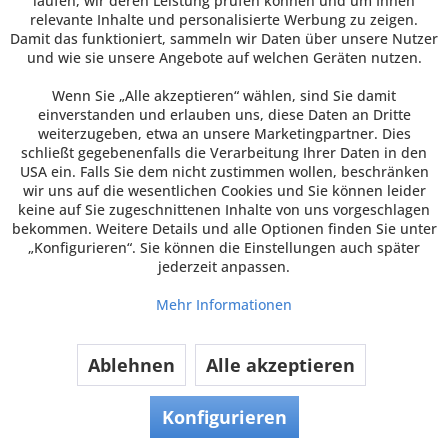
laufen, wir deren Leistung prüfen können und um Ihnen
Smoothie Becher, 400 ml klar, Shake Becher, Bio-
relevante Inhalte und personalisierte Werbung zu zeigen.
Becher aus PLA (Leichtversion) Smoothies werden
Damit das funktioniert, sammeln wir Daten über unsere Nutzer
immer beliebter. Durch unsere klaren, bruchsicheren
und wie sie unsere Angebote auf welchen Geräten nutzen.
Plastikbecher kommen Ihre leckeren Smoothies,
Milch-Shakes und Fruchtsäfte wesentlich besser zur
Wenn Sie „Alle akzeptieren“ wählen, sind Sie damit
Geltung. Die Becher sind in einer stabilen Premium-
einverstanden und erlauben uns, diese Daten an Dritte
Qualität gefertigt und mit passendem Deckel
weiterzugeben, etwa an unsere Marketingpartner. Dies
(Domdeckel und Flachdeckel)...
schließt gegebenenfalls die Verarbeitung Ihrer Daten in den
USA ein. Falls Sie dem nicht zustimmen wollen, beschränken
ab 92,95 € *
wir uns auf die wesentlichen Cookies und Sie können leider
keine auf Sie zugeschnittenen Inhalte von uns vorgeschlagen
Preis pro VE
bekommen. Weitere Details und alle Optionen finden Sie unter
„Konfigurieren“. Sie können die Einstellungen auch später
Inhalt
800 Stück
(0,12 € * / 1 Stück)
jederzeit anpassen.
Zum Artikel
Mehr Informationen
Bestell-Nr.: P74870 | Hersteller-Nr.: 50002207 | VE
800 Stück
Ablehnen
Alle akzeptieren
Konfigurieren