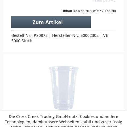
Preis pro VE
Inhalt
3000 Stück
(0,04 € * / 1 Stück)
Zum Artikel
Bestell-Nr.: P80872 | Hersteller-Nr.: 50002303 | VE
3000 Stück
Die Cross Creek Trading GmbH nutzt Cookies und andere
Polarity Becher aus PLA, klar,
Technologien, damit unsere Webseiten stabil und zuverlässig
400ml (800 Stk.)