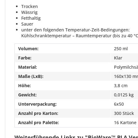
Trocken
Wässrig
Fetthaltig
Sauer
unter den folgenden Temperatur-Zeit-Bedingungen:
Kühlschranktemperatur – Raumtemperatur (bis zu 40 °C)
Volumen:
250 ml
Farbe:
Klar
Material:
Polymilchsä
Maße (LxB):
160x130 m
Höhe:
3,8 cm
Gewicht:
0,0125 kg
Unterverpackung:
6x50
Anzahl pro Karton:
300 Stück
Anzahl pro Palette:
16 Kartone
Weiterführende Links zu "BioWare™ PLA Ver