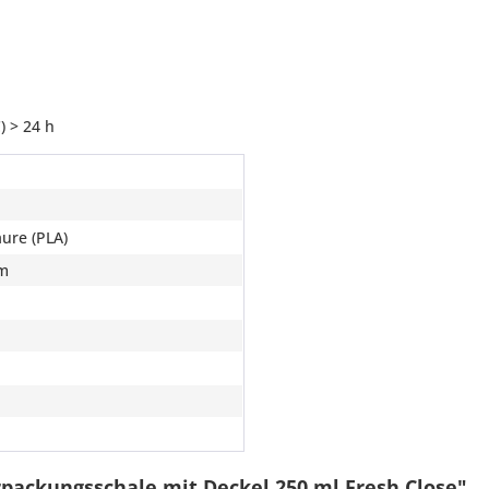
 > 24 h
ure (PLA)
m
packungsschale mit Deckel 250 ml Fresh Close"