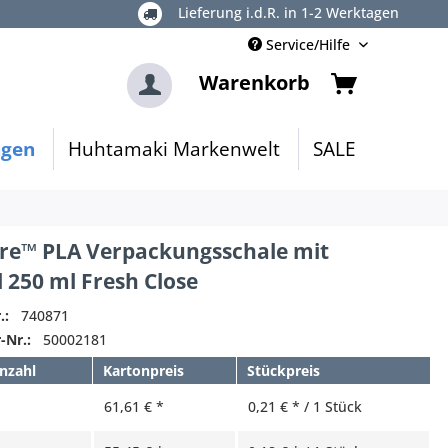
Lieferung i.d.R. in 1-2 Werktagen
Service/Hilfe
Warenkorb
ngen
Huhtamaki Markenwelt
SALE
re™ PLA Verpackungsschale mit
 250 ml Fresh Close
.:
740871
-Nr.:
50002181
nzahl
Kartonpreis
Stückpreis
61,61 € *
0,21 € * / 1 Stück