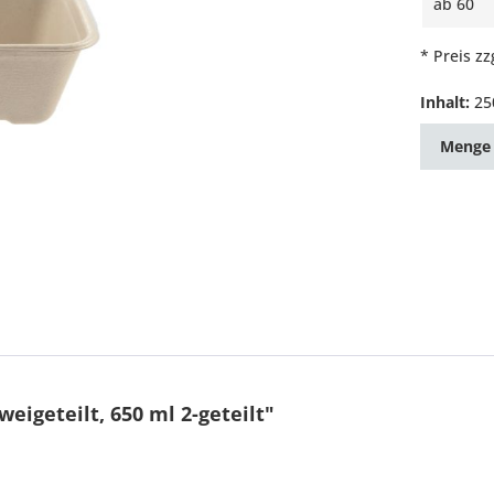
ab
60
* Preis z
Inhalt:
25
Menge
igeteilt, 650 ml 2-geteilt"