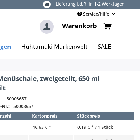
Lieferung i.d.R. in 1-2 Werktagen
Service/Hilfe
Warenkorb
ngen
Huhtamaki Markenwelt
SALE
Menüschale, zweigeteilt, 650 ml
lt
.:
50008657
-Nr.:
50008657
nzahl
Kartonpreis
Stückpreis
46,63 € *
0,19 € * / 1 Stück