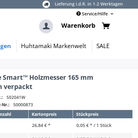
Lieferung i.d.R. in 1-2 Werktagen
Service/Hilfe
Warenkorb
ngen
Huhtamaki Markenwelt
SALE
e Smart™ Holzmesser 165 mm
n verpackt
.:
S02041W
-Nr.:
50000873
nzahl
Kartonpreis
Stückpreis
26,84 € *
0,05 € * / 1 Stück