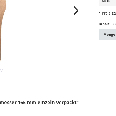
ab
80
* Preis z
Inhalt:
50
Menge
messer 165 mm einzeln verpackt"