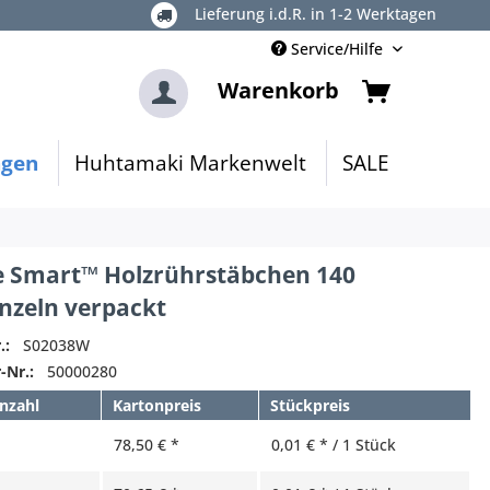
Lieferung i.d.R. in 1-2 Werktagen
Service/Hilfe
Warenkorb
ngen
Huhtamaki Markenwelt
SALE
e Smart™ Holzrührstäbchen 140
nzeln verpackt
.:
S02038W
-Nr.:
50000280
nzahl
Kartonpreis
Stückpreis
78,50 € *
0,01 € * / 1 Stück