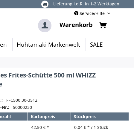
Lieferung i.d.R. in 1-2 Werktagen
Service/Hilfe
Warenkorb
gen
Huhtamaki Markenwelt
SALE
s Frites-Schütte 500 ml WHIZZ
e
.:
FFC500 30-3512
-Nr.:
50000230
nzahl
Kartonpreis
Stückpreis
42,50 € *
0,04 € * / 1 Stück