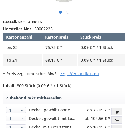
Bestell-Nr.:
A94816
Hersteller-Nr.:
50002225
Kartonanzahl
Kartonpreis
Stückpreis
bis
23
75,75 € *
0,09 € * / 1 Stück
ab
24
68,17 € *
0,09 € * / 1 Stück
* Preis zzgl. deutscher MwSt,
zzgl. Versandkosten
Inhalt:
800 Stück
(0,09 € * / 1 Stück)
Zubehör direkt mitbestellen
Deckel, gewölbt ohne Loch, RPET, transparent für 95,0mm
ab 75,05 € *
Deckel, gewölbt mit Loch, RPET, transparent für 95,0mm
ab 104,56 € *
Deckel mit Kreuzstanzung, RPET, transparent für 95,0mm
ab 10,15 € *