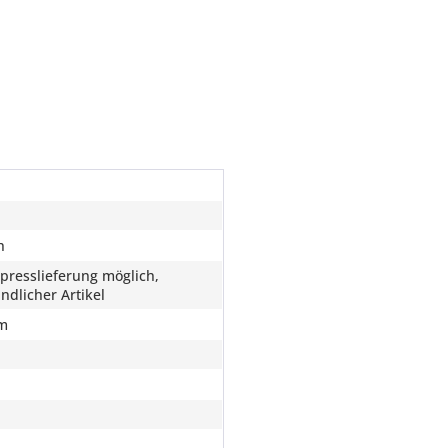
h
xpresslieferung möglich,
dlicher Artikel
m