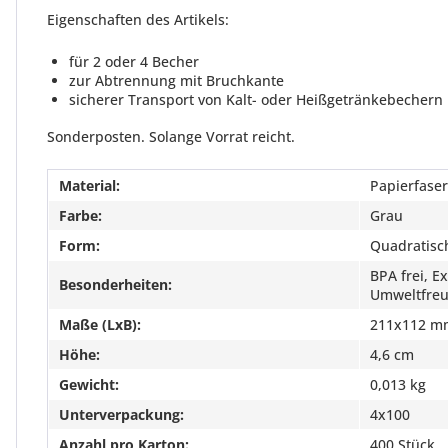
Eigenschaften des Artikels:
für 2 oder 4 Becher
zur Abtrennung mit Bruchkante
sicherer Transport von Kalt- oder Heißgetränkebechern
Sonderposten. Solange Vorrat reicht.
Material:
Papierfaser
Farbe:
Grau
Form:
Quadratisc
BPA frei, E
Besonderheiten:
Umweltfreun
Maße (LxB):
211x112 m
Höhe:
4,6 cm
Gewicht:
0,013 kg
Unterverpackung:
4x100
Anzahl pro Karton:
400 Stück