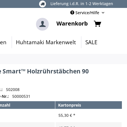
Lieferung i.d.R. in 1-2 Werktagen
Service/Hilfe
Warenkorb
gen
Huhtamaki Markenwelt
SALE
e Smart™ Holzrührstäbchen 90
.:
S02008
-Nr.:
50000531
nzahl
Kartonpreis
55,30 € *