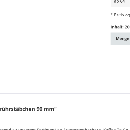
ab
64
* Preis z
Inhalt:
20
Menge
zrührstäbchen 90 mm"
ssend zu unserem Sortiment an Automatenbechern, Kaffee To Go-Be