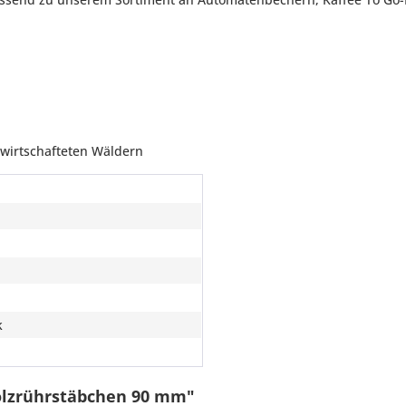
bewirtschafteten Wäldern
k
olzrührstäbchen 90 mm"